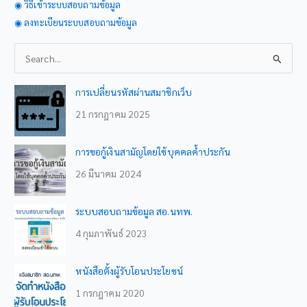
◉ วิธีเข้าระบบสอบถามข้อมูล
◉ ลงทะเบียนระบบสอบถามข้อมูล
S
e
a
การเปลี่ยนรหัสผ่านสมาชิกเว็บ
r
21 กรกฎาคม 2025
c
h
การขอกู้เงินสามัญโดยใช้บุคคลค้ำประกัน
f
26 มีนาคม 2024
o
r
ระบบสอบถามข้อมูล สอ.นทพ.
:
4 กุมภาพันธ์ 2023
หนังสือตั้งผู้รับโอนประโยชน์
1 กรกฎาคม 2020