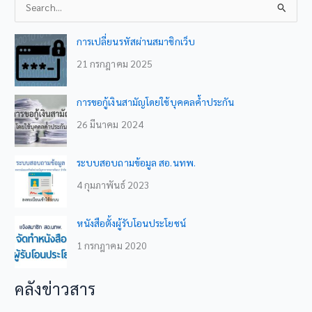
S
e
a
การเปลี่ยนรหัสผ่านสมาชิกเว็บ
r
21 กรกฎาคม 2025
c
h
การขอกู้เงินสามัญโดยใช้บุคคลค้ำประกัน
f
26 มีนาคม 2024
o
r
ระบบสอบถามข้อมูล สอ.นทพ.
:
4 กุมภาพันธ์ 2023
หนังสือตั้งผู้รับโอนประโยชน์
1 กรกฎาคม 2020
คลังข่าวสาร